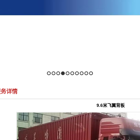
1
2
3
4
5
6
7
8
9
10
服务详情
9.6米飞翼背板