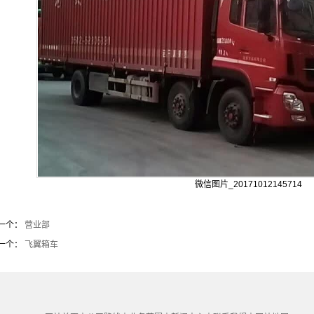
微信图片_20171012145714
一个：
营业部
一个：
飞翼箱车