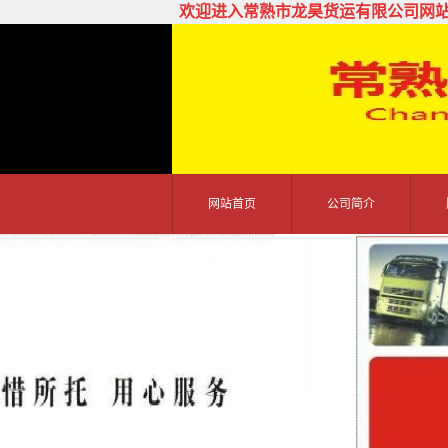
欢迎进入常熟市龙昊货运有限公司网
网站首页
公司简介