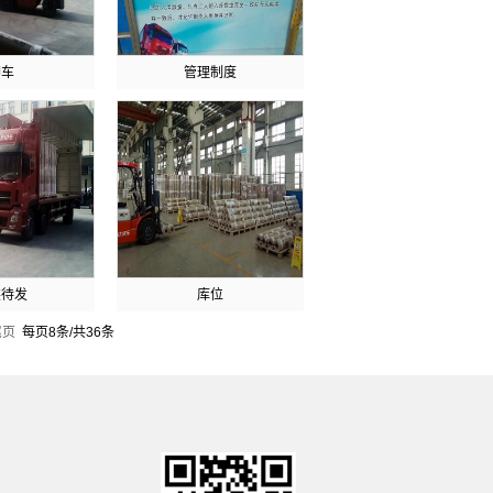
卸车
管理制度
装待发
库位
尾页
每页8条/共36条